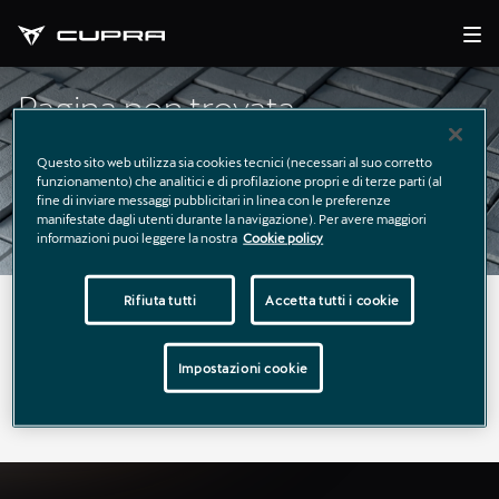
Pagina non trovata
Questo sito web utilizza sia cookies tecnici (necessari al suo corretto
funzionamento) che analitici e di profilazione propri e di terze parti (al
fine di inviare messaggi pubblicitari in linea con le preferenze
manifestate dagli utenti durante la navigazione). Per avere maggiori
informazioni puoi leggere la nostra
Cookie policy
Rifiuta tutti
Accetta tutti i cookie
La pagina richiesta non è stata trovata.
Puoi continuare a esplorare il sito usando il menù di
Impostazioni cookie
navigazione qui sopra.