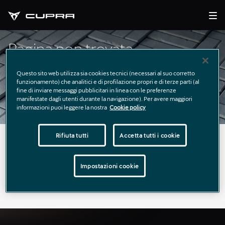
Pagina non trovata
Questo sito web utilizza sia cookies tecnici (necessari al suo corretto
funzionamento) che analitici e di profilazione propri e di terze parti (al
fine di inviare messaggi pubblicitari in linea con le preferenze
manifestate dagli utenti durante la navigazione). Per avere maggiori
informazioni puoi leggere la nostra
Cookie policy
Rifiuta tutti
Accetta tutti i cookie
La pagina richiesta non è stata trovata.
Puoi continuare a esplorare il sito usando il menù di
Impostazioni cookie
navigazione qui sopra.