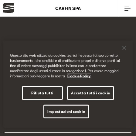
CARFIN SPA
Azienda
Modelli
SEAT Italia
Questo sito web utilizza sia cookies tecnici (necessari al suo corretto
funzionamento) che analitici e di profilazione propri e di terze parti (al
Offerte
fine di inviare messaggi pubblicitari in linea con le preferenze
Prova su strada
manifestate dagli utenti durante la navigazione). Per avere maggiori
informazioni puoi leggere la nostra
Cookie Policy
Service
Configuratore
Rifiuta tutti
Accetta tutti i cookie
Business
EU Data Act
Impostazioni cookie
SEAT Usato Certificato
Dichiarazione di accessibilità