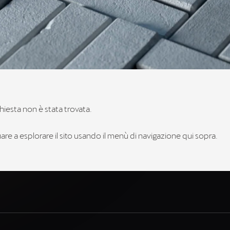
hiesta non è stata trovata.
re a esplorare il sito usando il menù di navigazione qui sopra.