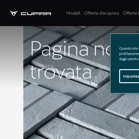
Modelli
Offerte d'acquisto
Offerte 
Pagina non
Questo sito 
profilazione 
dagli utenti
trovata
Impostaz