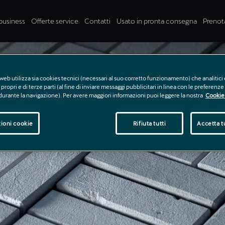
business
Offerte service
Contatti
Usato in pronta consegna
Prenot
web utilizza sia cookies tecnici (necessari al suo corretto funzionamento) che analitici 
propri e di terze parti (al fine di inviare messaggi pubblicitari in linea con le preferenz
 durante la navigazione). Per avere maggiori informazioni puoi leggere la nostra
Cookie 
ioni cookie
Rifiuta tutti
Accetta tu