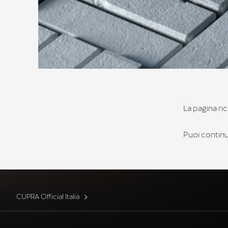
La pagina ric
Puoi continua
CUPRA Official Italia